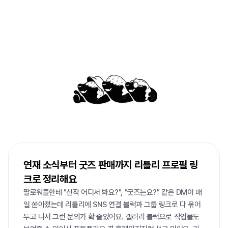
이미
많은
사람들이
리틀리로
큰
일을
해내고
있어요
연재 소식부터 굿즈 판매까지 리틀리 프로필 링
크로 정리해요
팔로워들한테 "신작 어디서 봐요?", "굿즈는요?" 같은 DM이 매
일 쏟아졌는데 리틀리에 SNS 연결 블럭과 그룹 링크로 다 묶어
두고 나서 그런 문의가 확 줄었어요. 갤러리 블럭으로 작업물도 