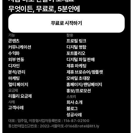
무엇이든, 무료로, 5분안에
무료로 시작하기
기능
활용
콘텐츠
프로필 링크
커뮤니케이션
디지털 명함
수익화
포트폴리오
외부 연동
디지털 파일 판매
디자인
제휴 마케팅
분석/관리
제휴 브로슈어/팜플렛
마케팅
모바일 초대장
멀티 페이지
홈페이지/랜딩페이지
요금제
홍보/프로모션
리틀리 요금제
스토리
사례
회사 소개
고객사례
블로그
성공사례
대표 : 임주일, 이창형
사업자등록번호 : 116-87-02100
통신판매업신고번호 : 2022-서울마포-0166호
ratel@litt.ly