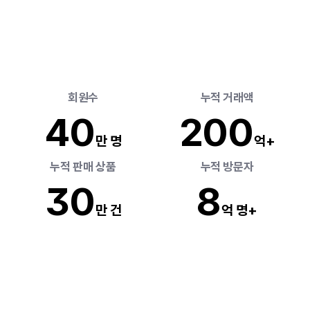
세상
모든
것의
시작,
리틀리에선
간단해요
 회원수
 누적 거래액
4
0
20
0
만 명
억+
 누적 판매 상품 
 누적 방문자 
3
0
8
만 건
억 명+