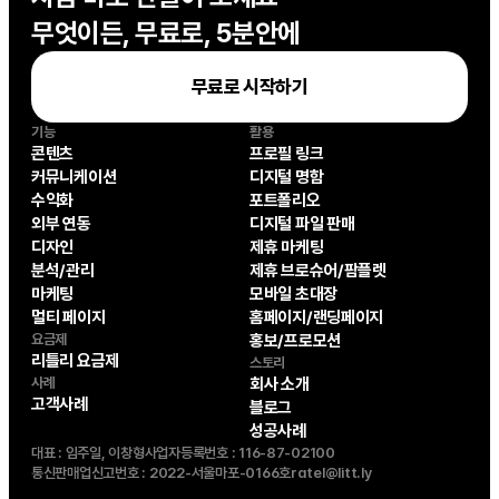
무엇이든, 무료로, 5분안에
무료로 시작하기
기능
활용
콘텐츠
프로필 링크
커뮤니케이션
디지털 명함
수익화
포트폴리오
외부 연동
디지털 파일 판매
디자인
제휴 마케팅
분석/관리
제휴 브로슈어/팜플렛
마케팅
모바일 초대장
멀티 페이지
홈페이지/랜딩페이지
요금제
홍보/프로모션
리틀리 요금제
스토리
사례
회사 소개
고객사례
블로그
성공사례
대표 : 임주일, 이창형
사업자등록번호 : 116-87-02100
통신판매업신고번호 : 2022-서울마포-0166호
ratel@litt.ly