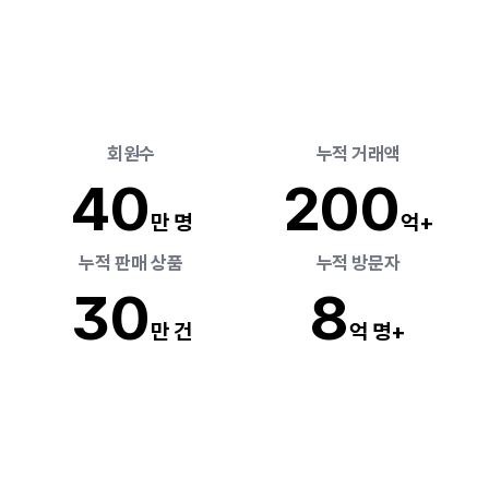
세상
모든
것의
시작,
리틀리에선
간단해요
 회원수
 누적 거래액
4
0
20
0
만 명
억+
 누적 판매 상품 
 누적 방문자 
3
0
8
만 건
억 명+