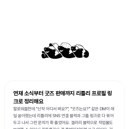
이미
많은
사람들이
리틀리로
큰
일을
해내고
있어요
연재 소식부터 굿즈 판매까지 리틀리 프로필 링
크로 정리해요
팔로워들한테 "신작 어디서 봐요?", "굿즈는요?" 같은 DM이 매
일 쏟아졌는데 리틀리에 SNS 연결 블럭과 그룹 링크로 다 묶어
두고 나서 그런 문의가 확 줄었어요. 갤러리 블럭으로 작업물도 