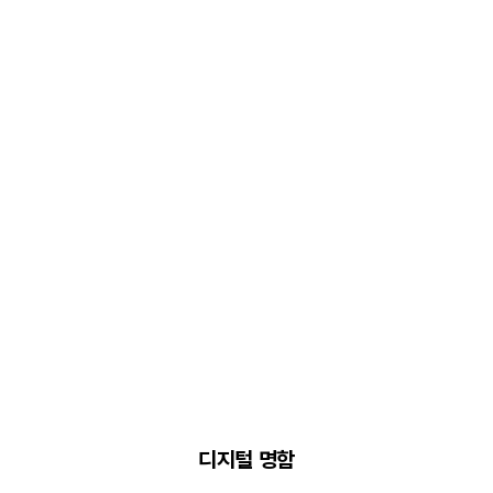
프
로
필
링
크
디지털 명함