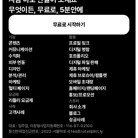
무엇이든, 무료로, 5분안에
무료로 시작하기
기능
활용
콘텐츠
프로필 링크
커뮤니케이션
디지털 명함
수익화
포트폴리오
외부 연동
디지털 파일 판매
디자인
제휴 마케팅
분석/관리
제휴 브로슈어/팜플렛
마케팅
모바일 초대장
멀티 페이지
홈페이지/랜딩페이지
요금제
홍보/프로모션
리틀리 요금제
스토리
사례
회사 소개
고객사례
블로그
성공사례
대표 : 임주일, 이창형
사업자등록번호 : 116-87-02100
통신판매업신고번호 : 2022-서울마포-0166호
ratel@litt.ly