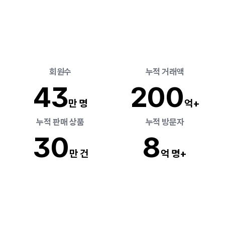
세상
모든
것의
시작,
리틀리에선
간단해요
 회원수
 누적 거래액
43
20
0
만 명
억+
 누적 판매 상품 
 누적 방문자 
3
0
8
만 건
억 명+