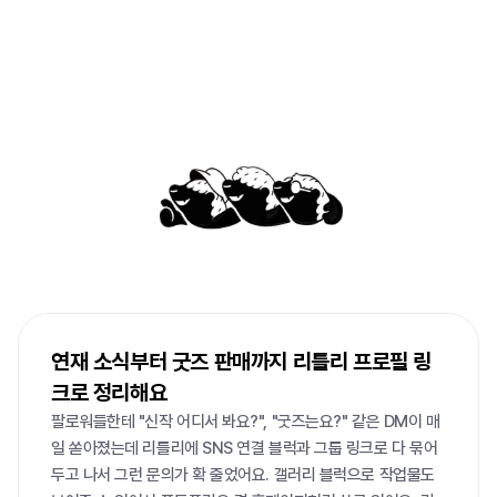
이미
많은
사람들이
리틀리로
큰
일을
해내고
있어요
연재 소식부터 굿즈 판매까지 리틀리 프로필 링
크로 정리해요
팔로워들한테 "신작 어디서 봐요?", "굿즈는요?" 같은 DM이 매
일 쏟아졌는데 리틀리에 SNS 연결 블럭과 그룹 링크로 다 묶어
두고 나서 그런 문의가 확 줄었어요. 갤러리 블럭으로 작업물도 