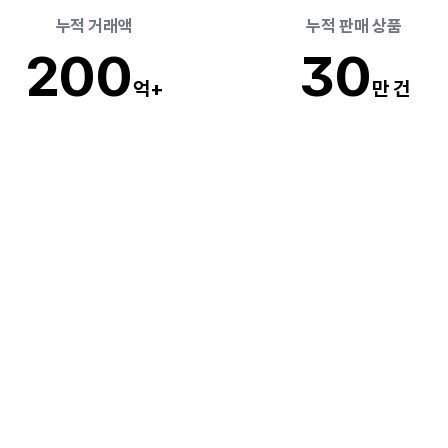
 누적 거래액
 누적 판매 상품 
20
0
3
0
억+
만 건
코딩,
디자인없이