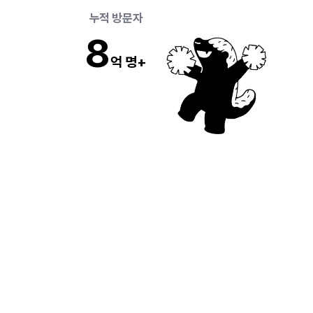
 누적 방문자 
8
억 명+