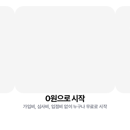
무료로
5분만에
만들
수
있어
0
원
2
0원으로 시작
가입비, 심사비, 입점비 없이 누구나 무료로 시작