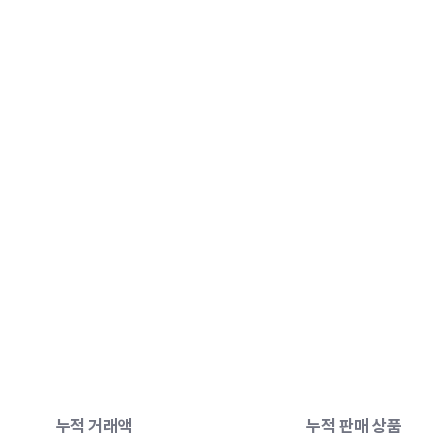
모든
것의
시작,
리틀리에선
 누적 거래액
 누적 판매 상품 