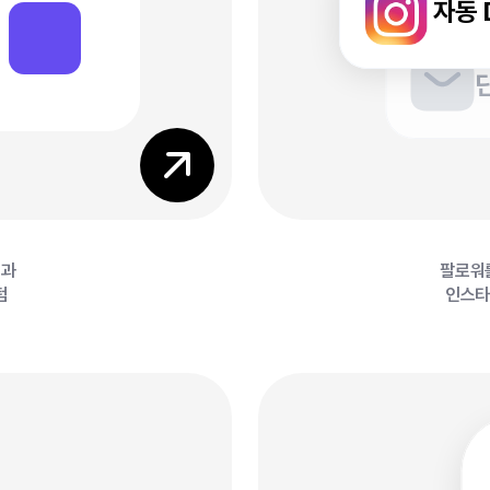
0
자동 
0
릿과
팔로워
텀
인스타