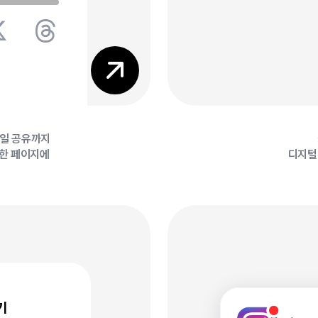
5
6
파일 공유까지
 한 페이지에
디지털 
기