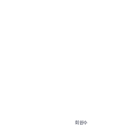
세상
 회원수