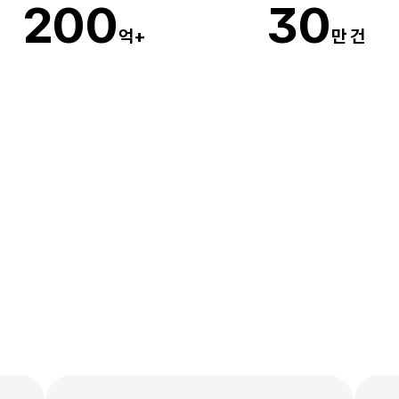
20
0
3
0
억+
만 건
코딩,
디자인없이
무료로
5분만에
만들
수
있어