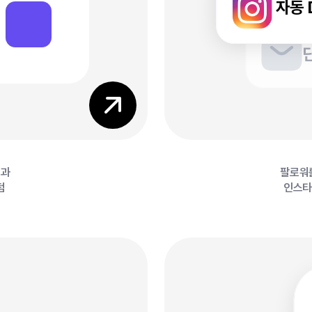
0
자동 
0
릿과
팔로워
텀
인스타