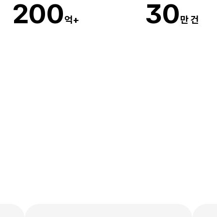
20
0
3
0
억+
만 건
코딩,
디자인없이
무료로
5분만에
만들
수
있어