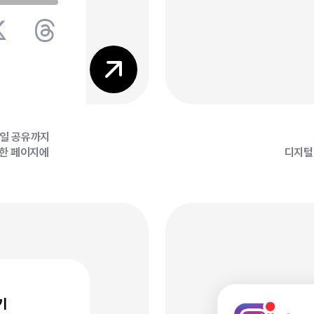
5
6
파일 공유까지
 한 페이지에
디지털 
기