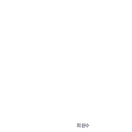
세상
 회원수