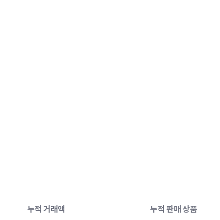
모든
것의
시작,
리틀리에선
 누적 거래액
 누적 판매 상품 