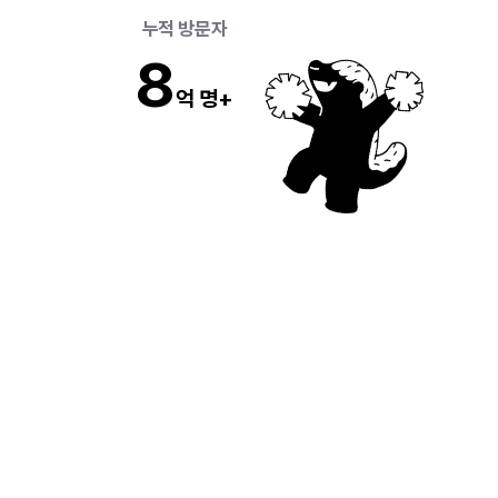
 누적 방문자 
8
억 명+