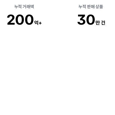
 누적 거래액
 누적 판매 상품 
20
0
3
0
억+
만 건
코딩,
디자인없이