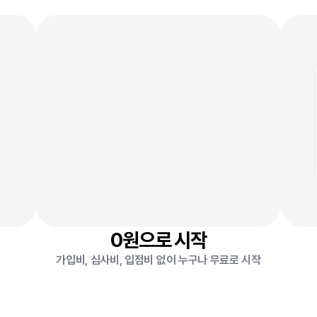
무료로
5분만에
만들
수
있어
0
원
2
0원으로 시작
가입비, 심사비, 입점비 없이 누구나 무료로 시작