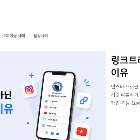
고객 성공 사례
활용사례
링크트
이유
인스타 프로필 
기준 리틀리가
가입·기능·요