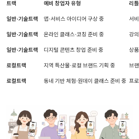
트랙
예비 창업자 유형
리틀
일반·기술트랙
앱·서비스 아이디어 구상 중
서비
일반·기술트랙
온라인 클래스·코칭 준비 중
강의
일반·기술트랙
디지털 콘텐츠 창업 준비 중
상품
로컬트랙
지역 특산물·로컬 브랜드 기획 중
브랜
로컬트랙
동네 기반 체험·원데이 클래스 준비 중
프로