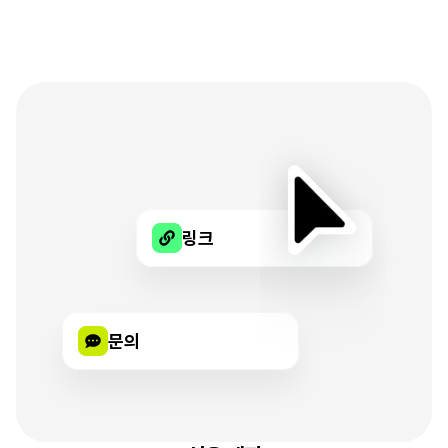
거창한
수식어
없이도
나를
가장
잘
보여주는
리틀리
링크
문의