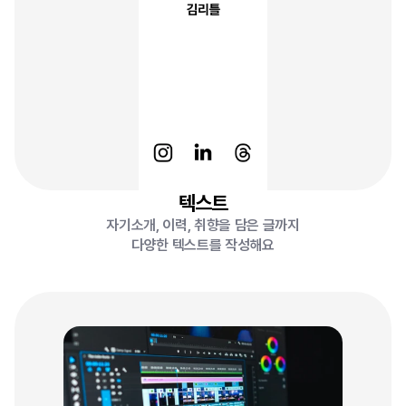
성
장
하
는
디
자
이
너
김
리
틀
입
니
다
.
몰
입
과
성
장
에
서
즐
거
움
을
,
나
눔
에
서
기
쁨
을
느
낍
니
다
.
텍스트
자기소개, 이력, 취향을 담은 글까지
다양한 텍스트를 작성해요