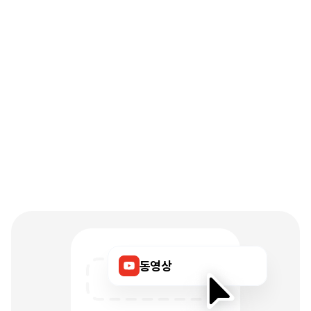
내
전문성을
돋보이게
하는
공간,
리틀리
동영상