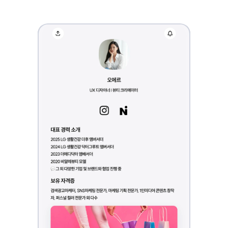
2
퍼스널브랜딩을
고민하는
뷰티
크리에이터라면
3