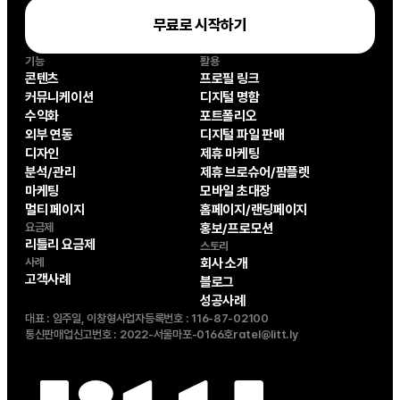
무료로 시작하기
기능
활용
콘텐츠
프로필 링크
커뮤니케이션
디지털 명함
수익화
포트폴리오
외부 연동
디지털 파일 판매
디자인
제휴 마케팅
분석/관리
제휴 브로슈어/팜플렛
마케팅
모바일 초대장
멀티 페이지
홈페이지/랜딩페이지
요금제
홍보/프로모션
리틀리 요금제
스토리
사례
회사 소개
고객사례
블로그
성공사례
대표 : 임주일, 이창형
사업자등록번호 : 116-87-02100
통신판매업신고번호 : 2022-서울마포-0166호
ratel@litt.ly