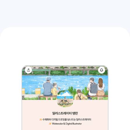
언제든
열어볼
수
있는
포트폴리오로
기억에
남아보세요
8
쉽게
만들고,
필요할
때마다
바로
업데이트해요
그림으로
나를
알리고
싶은
일러스트레이터라면
9