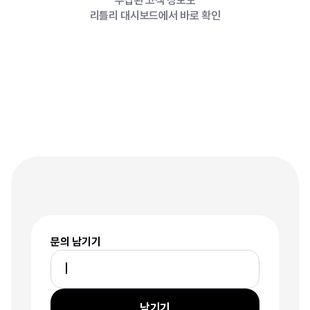
수집된 고객 정보도
6
3
6
리틀리 대시보드에서 바로 확인
5
0
4
7
3
5
7
5
6
소통이
쉬워는지는
1
9
5
커뮤니케이션
기능
5
0
7
0
8
1
6
3
6
문의 남기기
남기기