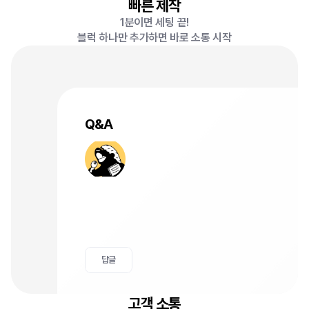
빠른 제작
1분이면 세팅 끝!
블럭 하나만 추가하면 바로 소통 시작
Q&A
상
품
관
련
질
문
이
있
습
니
다
!
혹
시
블
랙
컬
러
로
X
L
사
이
즈
도
있
나
요
?
답글
고객 소통