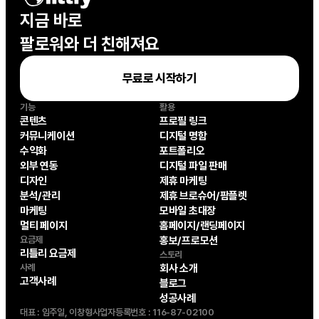
지금 바로

팔로워와 더 친해져요
무료로 시작하기
기능
활용
콘텐츠
프로필 링크
커뮤니케이션
디지털 명함
수익화
포트폴리오
외부 연동
디지털 파일 판매
디자인
제휴 마케팅
분석/관리
제휴 브로슈어/팜플렛
마케팅
모바일 초대장
멀티 페이지
홈페이지/랜딩페이지
요금제
홍보/프로모션
리틀리 요금제
스토리
사례
회사 소개
고객사례
블로그
성공사례
대표 : 임주일, 이창형
사업자등록번호 : 116-87-02100