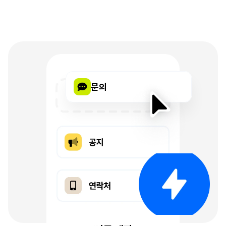
팔로워와
거리를
좁히는
가장
쉬운
방법,
리틀리
문의