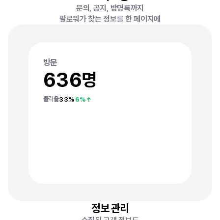
문의, 공지, 방명록까지
팔로워가 찾는 정보를 한 페이지에
방문
6
3
6
명
7
9
7
3
3
6
클릭율
%
%↑
4
9
6
5
7
2
3
4
9
1
4
8
7
1
8
2
2
0
5
2
5
0
5
6
3
8
8
6
1
2
2
7
4
3
5
9
2
9
1
9
0
4
9
1
8
7
1
4
1
0
8
3
3
6
정보 관리
9
6
4