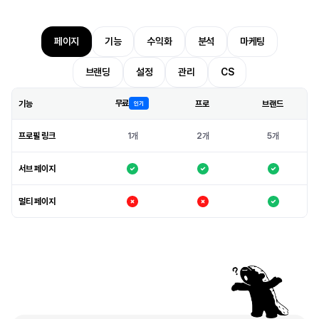
필요한
기능이
있다면
골라보세요
페이지
기능
수익화
분석
마케팅
브랜딩
설정
관리
CS
무료
기능
프로
브랜드
인기
프로필 링크
1개
2개
5개
서브 페이지
멀티 페이지
자주
묻는
질문