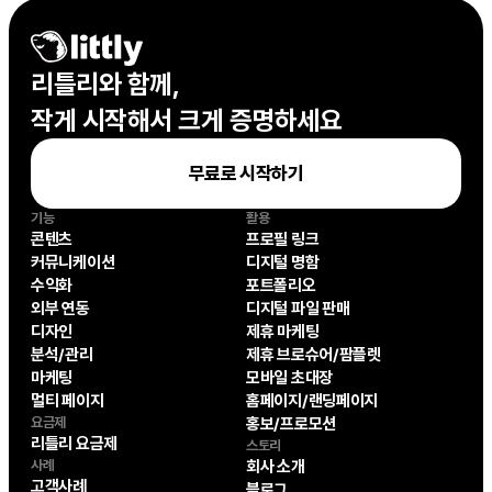
리틀리와 함께,

작게 시작해서 크게 증명하세요
무료로 시작하기
기능
활용
콘텐츠
프로필 링크
커뮤니케이션
디지털 명함
수익화
포트폴리오
외부 연동
디지털 파일 판매
디자인
제휴 마케팅
분석/관리
제휴 브로슈어/팜플렛
마케팅
모바일 초대장
멀티 페이지
홈페이지/랜딩페이지
요금제
홍보/프로모션
리틀리 요금제
스토리
사례
회사 소개
고객사례
블로그