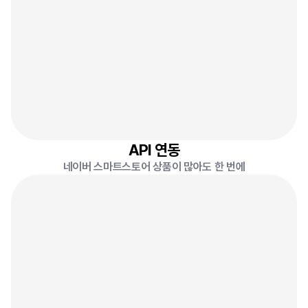
자기 그릇
13%
12,000원
에스프레소 잔
10%
15,000원
주물 냄비
30%
50,000원
API 연동
네이버 스마트스토어 상품이 많아도 한 번에
올리브영
오늘의집