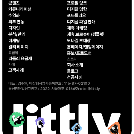
콘텐츠
프로필 링크
커뮤니케이션
디지털 명함
수익화
포트폴리오
외부 연동
디지털 파일 판매
디자인
제휴 마케팅
분석/관리
제휴 브로슈어/팜플렛
마케팅
모바일 초대장
멀티 페이지
홈페이지/랜딩페이지
요금제
홍보/프로모션
리틀리 요금제
스토리
사례
회사 소개
고객사례
블로그
성공사례
대표 : 임주일, 이창형
사업자등록번호 : 116-87-02100
통신판매업신고번호 : 2022-서울마포-0166호
ratel@litt.ly
내 링크 바로 만들기
무료