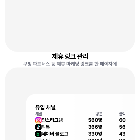
쿠팡
마이리얼트립
무신사
제휴 링크 관리
쿠팡 파트너스 등 제휴 마케팅 링크를 한 페이지에
컬리
지그재그
유입 채널
채널
방문
클릭
5
6
0
6
0
인스타그램
명
4
3
9
9
7
3
6
6
5
6
틱톡
명
0
0
1
3
2
5
5
7
5
8
3
3
0
4
3
네이버 블로그
명
1
6
8
3
4
0
4
2
0
0
8
3
2
5
5