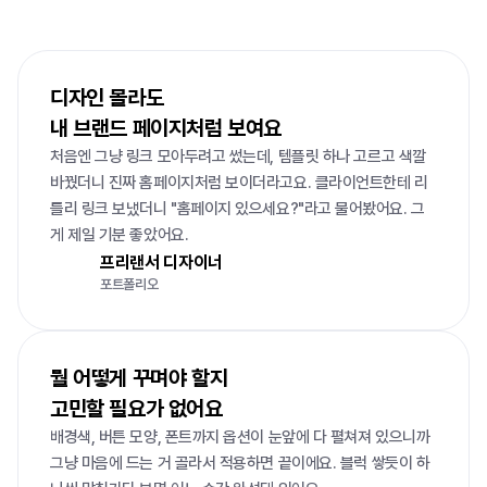
리틀리가
40만+
이용자에게
사랑받는
이유
디자인 몰라도

내 브랜드 페이지처럼 보여요
처음엔 그냥 링크 모아두려고 썼는데, 템플릿 하나 고르고 색깔 
바꿨더니 진짜 홈페이지처럼 보이더라고요. 클라이언트한테 리
틀리 링크 보냈더니 "홈페이지 있으세요?"라고 물어봤어요. 그
게 제일 기분 좋았어요.
프리랜서 디자이너
포트폴리오
뭘 어떻게 꾸며야 할지 

고민할 필요가 없어요
배경색, 버튼 모양, 폰트까지 옵션이 눈앞에 다 펼쳐져 있으니까 
그냥 마음에 드는 거 골라서 적용하면 끝이에요. 블럭 쌓듯이 하