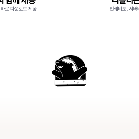
지 함께 제공
리틀리는
 바로 다운로드 제공
인쇄비도, 서버비
인쇄물은
버려져도
링크는
남으니까
한번
만든
브로슈어,
언제든
이어가세요