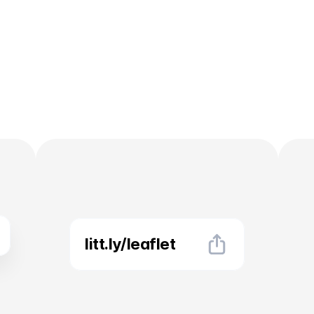
인쇄
없이
더
멀리,
더
오래
전달하세요
litt.ly/leaflet