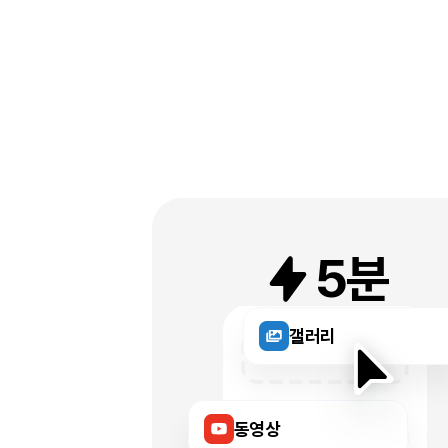
5분
갤러리
동영상