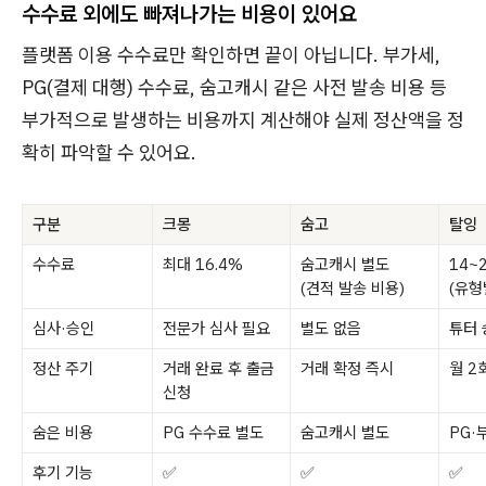
수수료 외에도 빠져나가는 비용이 있어요
플랫폼 이용 수수료만 확인하면 끝이 아닙니다. 부가세,
PG(결제 대행) 수수료, 숨고캐시 같은 사전 발송 비용 등
부가적으로 발생하는 비용까지 계산해야 실제 정산액을 정
확히 파악할 수 있어요.
구분
크몽
숨고
탈잉
수수료
최대 16.4%
숨고캐시 별도
14~
(견적 발송 비용)
(유형
심사·승인
전문가 심사 필요
별도 없음
튜터 
정산 주기
거래 완료 후 출금
거래 확정 즉시
월 2
신청
숨은 비용
PG 수수료 별도
숨고캐시 별도
PG·
후기 기능
✅
✅
✅